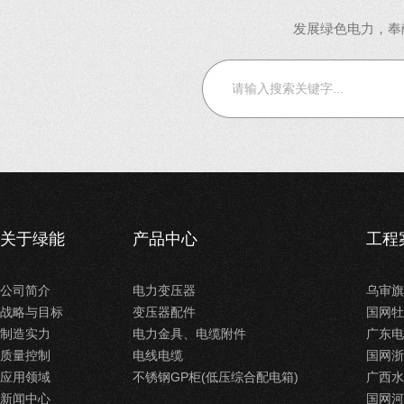
发展绿色电力，奉
关于绿能
产品中心
工程
公司简介
电力变压器
乌审旗
战略与目标
变压器配件
国网牡
制造实力
电力金具、电缆附件
广东电
质量控制
电线电缆
国网浙
应用领域
不锈钢GP柜(低压综合配电箱)
广西水
新闻中心
国网河