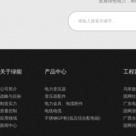
发展绿色电力，奉
关于绿能
产品中心
工程
公司简介
电力变压器
乌审旗
战略与目标
变压器配件
国网牡
制造实力
电力金具、电缆附件
广东电
质量控制
电线电缆
国网浙
应用领域
不锈钢GP柜(低压综合配电箱)
广西水
新闻中心
国网河