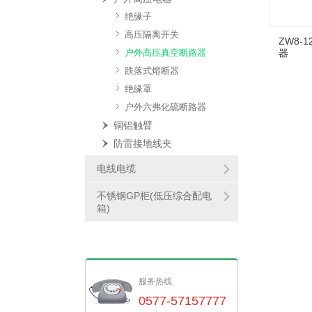
绝缘子
高压隔离开关
ZW8-
户外高压真空断路器
器
跌落式熔断器
绝缘罩
户外六弗化硫断路器
铜铝触臂
防雷接地线夹
电线电缆
不锈钢GP柜(低压综合配电
箱)
服务热线
0577-57157777