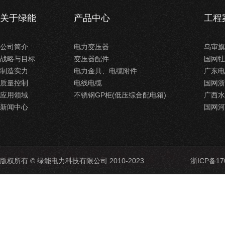
关于绿能
产品中心
工程
公司简介
电力变压器
乌审旗
战略与目标
变压器配件
国网牡
制造实力
电力金具、电缆附件
广东电
质量控制
电线电缆
国网浙
应用领域
不锈钢GP柜(低压综合配电箱)
广西水
新闻中心
国网河
版权所有 © 绿能电力科技有限公司 2010-2023
浙ICP备17