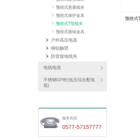
预绞式悬垂线夹
预绞式保护金具
预绞式
预绞式T型线夹
预绞式接续金具
户外高压电器
铜铝触臂
防雷接地线夹
电线电缆
不锈钢GP柜(低压综合配电
箱)
服务热线
0577-57157777