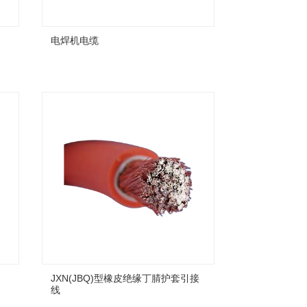
电焊机电缆
JXN(JBQ)型橡皮绝缘丁腈护套引接
线