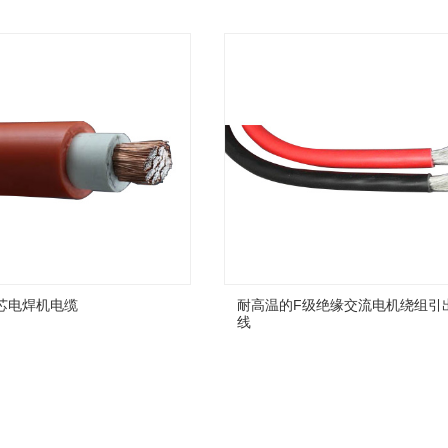
芯电焊机电缆
耐高温的F级绝缘交流电机绕组引
线