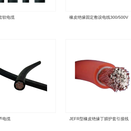
套软电缆
橡皮绝缘固定敷设电线300/500V
芦电缆
JEFR型橡皮绝缘丁腈护套引接线