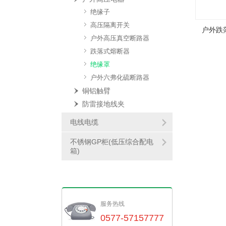
绝缘子
高压隔离开关
户外跌
户外高压真空断路器
跌落式熔断器
绝缘罩
户外六弗化硫断路器
铜铝触臂
防雷接地线夹
电线电缆
不锈钢GP柜(低压综合配电
箱)
服务热线
0577-57157777