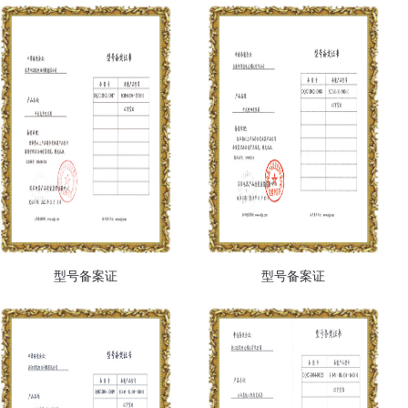
型号备案证
型号备案证