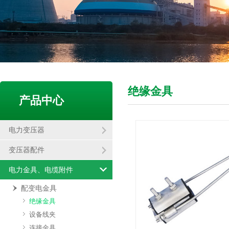
绝缘金具
产品中心
电力变压器
变压器配件
电力金具、电缆附件
配变电金具
绝缘金具
设备线夹
连接金具