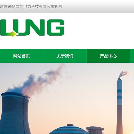
欢迎来到绿能电力科技有限公司官网
网站首页
关于我们
产品中心