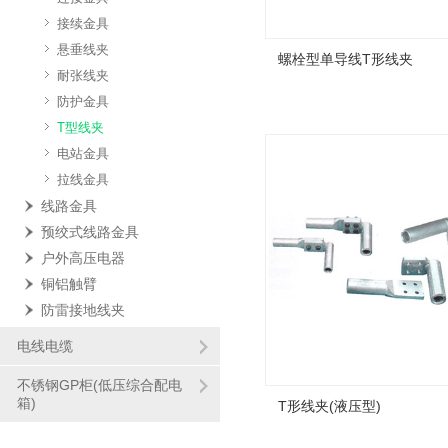
接续金具
悬垂线夹
螺栓型单导线T形线夹
耐张线夹
防护金具
T型线夹
电站金具
拉线金具
线路金具
预绞式线路金具
户外高压电器
铜铝触臂
防雷接地线夹
电线电缆
不锈钢GP柜(低压综合配电
箱)
T形线夹(液压型)