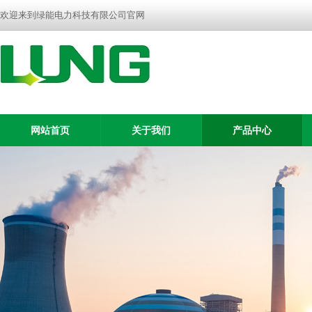
欢迎来到绿能电力科技有限公司官网
网站首页
关于我们
产品中心