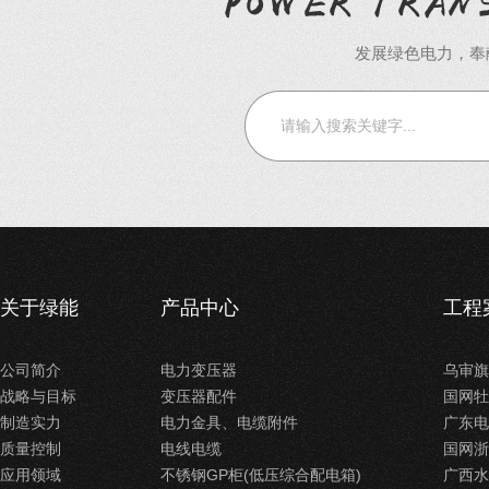
发展绿色电力，奉
关于绿能
产品中心
工程
公司简介
电力变压器
乌审旗
战略与目标
变压器配件
国网牡
制造实力
电力金具、电缆附件
广东电
质量控制
电线电缆
国网浙
应用领域
不锈钢GP柜(低压综合配电箱)
广西水