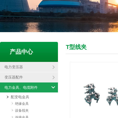
T型线夹
产品中心
电力变压器
变压器配件
电力金具、电缆附件
配变电金具
绝缘金具
设备线夹
连接金具