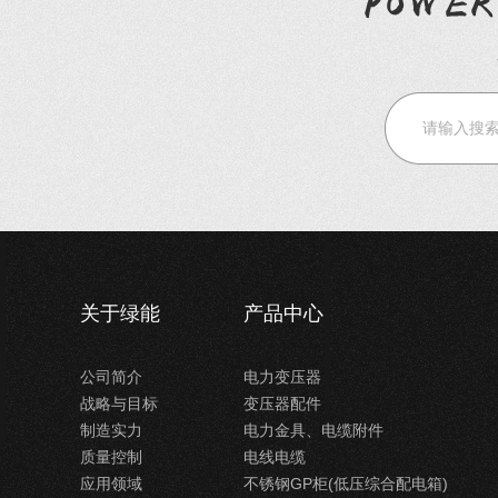
关于绿能
产品中心
公司简介
电力变压器
战略与目标
变压器配件
制造实力
电力金具、电缆附件
质量控制
电线电缆
应用领域
不锈钢GP柜(低压综合配电箱)