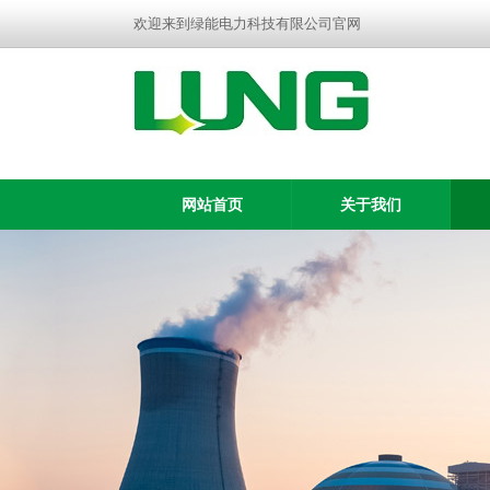
欢迎来到绿能电力科技有限公司官网
网站首页
关于我们