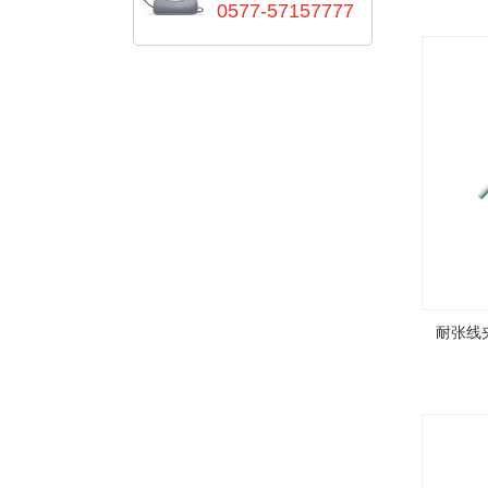
0577-57157777
耐张线