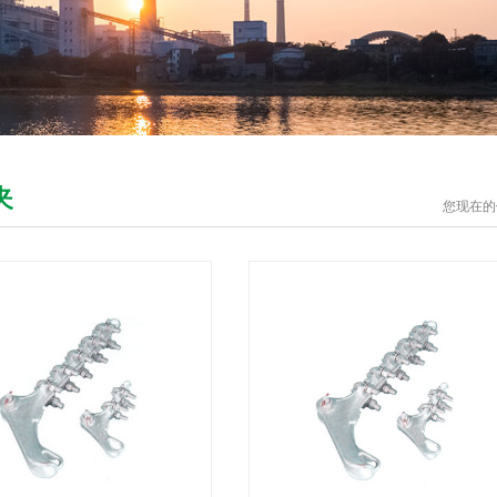
夹
您现在的