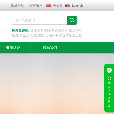
收藏本站
| 语言版本：
中文版
English
热搜关键词:
油浸式变压器,干式变压器,箱式变电
站,电力金具,电线电缆,电缆附件,调容调压变压器
资质认证
联系我们