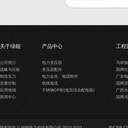
关于绿能
产品中心
工程
公司简介
电力变压器
乌审旗
战略与目标
变压器配件
国网牡
制造实力
电力金具、电缆附件
广东电
质量控制
电线电缆
国网浙
应用领域
不锈钢GP柜(低压综合配电箱)
广西水
新闻中心
国网河
版权所有 © 绿能电力科技有限公司 2010-2023
浙ICP备17