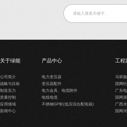
关于绿能
产品中心
工程
公司简介
电力变压器
乌审旗
战略与目标
变压器配件
国网牡
制造实力
电力金具、电缆附件
广东电
质量控制
电线电缆
国网浙
应用领域
不锈钢GP柜(低压综合配电箱)
广西水
新闻中心
国网河