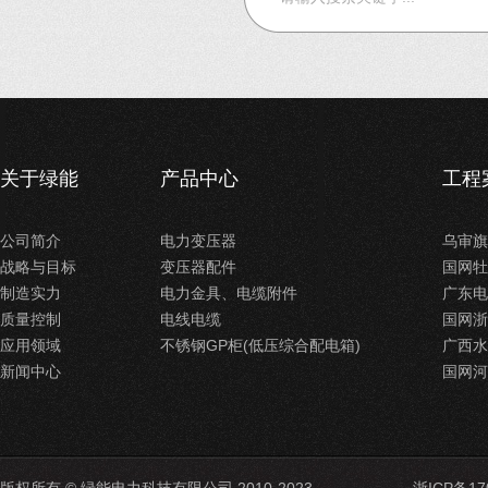
关于绿能
产品中心
工程
公司简介
电力变压器
乌审旗
战略与目标
变压器配件
国网牡
制造实力
电力金具、电缆附件
广东电
质量控制
电线电缆
国网浙
应用领域
不锈钢GP柜(低压综合配电箱)
广西水
新闻中心
国网河