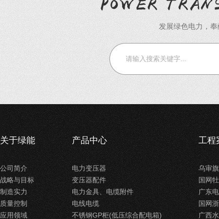
发展绿色电力，奉
关于绿能
产品中心
工程
公司简介
电力变压器
乌审旗
战略与目标
变压器配件
国网牡
制造实力
电力金具、电缆附件
广东电
质量控制
电线电缆
国网浙
应用领域
不锈钢GP柜(低压综合配电箱)
广西水