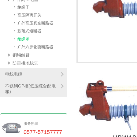
绝缘子
高压隔离开关
户外高压真空断路器
跌落式熔断器
绝缘罩
户外六弗化硫断路器
铜铝触臂
防雷接地线夹
电线电缆
不锈钢GP柜(低压综合配电
箱)
服务热线
0577-57157777