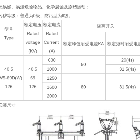
无易燃、易爆危险物品、化学腐蚀及剧烈运动；
污秽等级：普通为0级、防污型为Ⅱ级。
额定电压
额定电流
隔离开关
型号
Rated
Rated
Type
voltage
Current
额定峰值耐受电流KA
额定短时耐受电流
(KV)
(A)
630
20(4s)
50
40.5
40.5
1000
31.5(4s)
W5-69D(W)
69
1250
126
126
80
31.5(4s)
1600
2000
安装尺寸