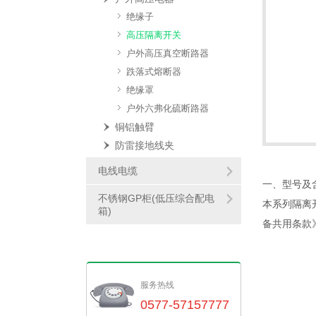
绝缘子
高压隔离开关
户外高压真空断路器
跌落式熔断器
绝缘罩
户外六弗化硫断路器
铜铝触臂
防雷接地线夹
电线电缆
一、型号及
不锈钢GP柜(低压综合配电
本系列隔离开
箱)
备共用条款
服务热线
0577-57157777