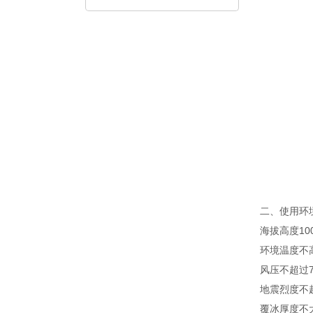
二、使用环
海拔高度1000
环境温度不高
风压不超过7
地震烈度不
覆冰厚度不大