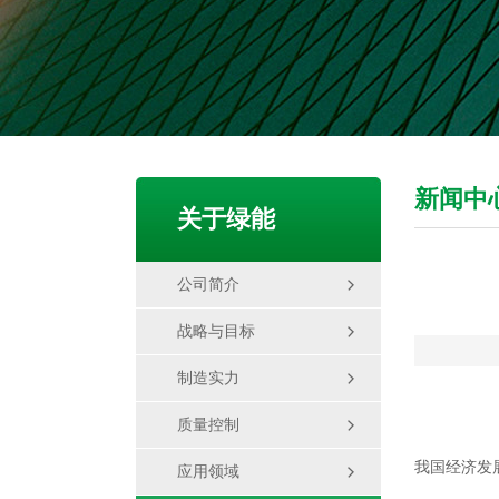
新闻中
关于绿能
公司简介

战略与目标

制造实力

质量控制

我国经济发
应用领域
