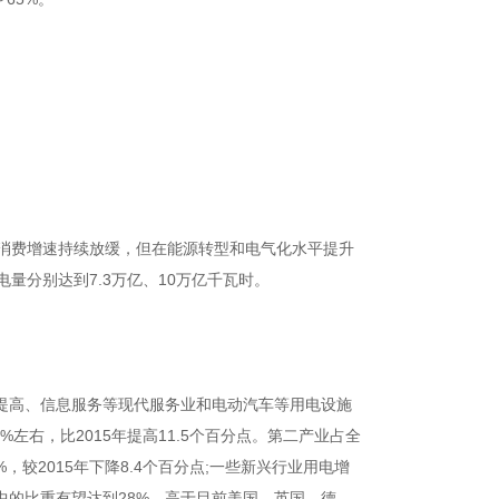
年电力消费增速持续放缓，但在能源转型和电气化水平提升
用电量分别达到7.3万亿、10万亿千瓦时。
提高、信息服务等现代服务业和电动汽车等用电设施
左右，比2015年提高11.5个百分点。第二产业占全
，较2015年下降8.4个百分点;一些新兴行业用电增
的比重有望达到28%，高于目前美国、英国、德