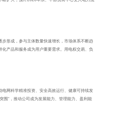
逐步形成，参与主体数量快速增长，市场体系不断趋
样化产品和服务成为用户重要需求。用电权交易、负
动电网科学精准投资、安全高效运行、健康可持续发
突围”，推动公司成为发展能力、管理能力、盈利能