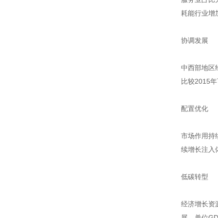
耗能行业增加
协调发展
中西部地区经
比较2015
配置优化
市场作用持
续增长注入
低碳转型
经济增长资
展。单位GD