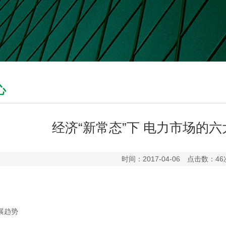
心
经济“新常态”下 电力市场的
时间：2017-04-06 点击数：46
展趋势