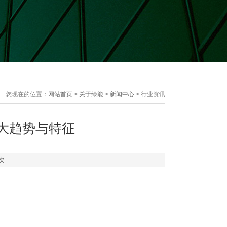
您现在的位置：
网站首页
>
关于绿能
>
新闻中心
> 行业资讯
六大趋势与特征
次