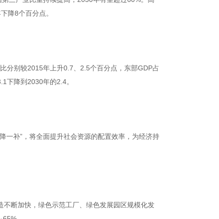
年下降8个百分点。
别较2015年上升0.7、2.5个百分点，东部GDP占
下降到2030年的2.4。
降一补”，将全面提升社会资源的配置效率，为经济持
造不断加快，绿色示范工厂、绿色发展园区规模化发
～65%。