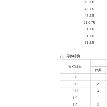
48 1.0
48 1.5
48 2.5
61 0.75
61 1.0
61 1.5
61 2.5
八、导体结构
标准载面
种类
0.75
1
0.75
2
0.75
3
1.0
1
1.0
2