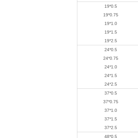
19*0.5
19*0.75
19*1.0
19*1.5
19*2.5
24*0.5
24*0.75
24*1.0
24*1.5
24*2.5
37*0.5
37*0.75
37*1.0
37*1.5
37*2.5
48*0.5