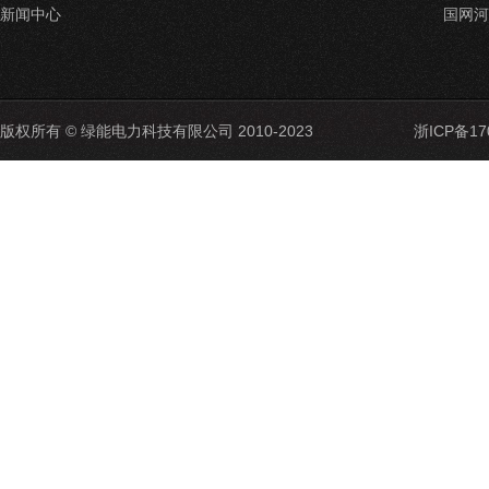
新闻中心
国网河
版权所有 © 绿能电力科技有限公司 2010-2023
浙ICP备17