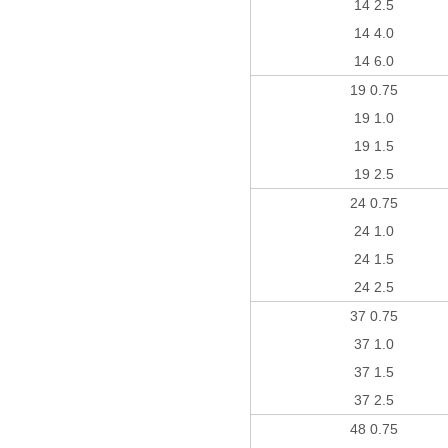
14 2.5
14 4.0
14 6.0
19 0.75
19 1.0
19 1.5
19 2.5
24 0.75
24 1.0
24 1.5
24 2.5
37 0.75
37 1.0
37 1.5
37 2.5
48 0.75