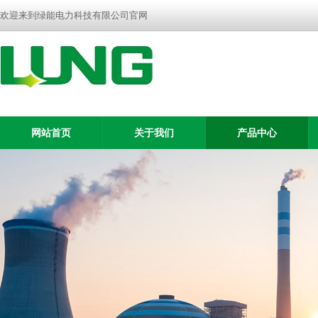
欢迎来到绿能电力科技有限公司官网
网站首页
关于我们
产品中心