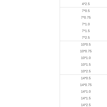
4*2.5
7*0.5
7*0.75
7*1.0
7*1.5
7*2.5
10*0.5
10*0.75
10*1.0
10*1.5
10*2.5
14*0.5
14*0.75
14*1.0
14*1.5
14*2.5